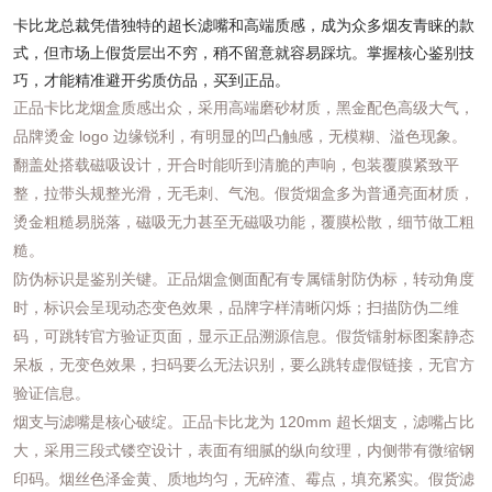
卡比龙总裁凭借独特的超长滤嘴和高端质感，成为众多烟友青睐的款
式，但市场上假货层出不穷，稍不留意就容易踩坑。掌握核心鉴别技
巧，才能精准避开劣质仿品，买到正品。
正品卡比龙烟盒质感出众，采用高端磨砂材质，黑金配色高级大气，
品牌烫金 logo 边缘锐利，有明显的凹凸触感，无模糊、溢色现象。
翻盖处搭载磁吸设计，开合时能听到清脆的声响，包装覆膜紧致平
整，拉带头规整光滑，无毛刺、气泡。假货烟盒多为普通亮面材质，
烫金粗糙易脱落，磁吸无力甚至无磁吸功能，覆膜松散，细节做工粗
糙。
防伪标识是鉴别关键。正品烟盒侧面配有专属镭射防伪标，转动角度
时，标识会呈现动态变色效果，品牌字样清晰闪烁；扫描防伪二维
码，可跳转官方验证页面，显示正品溯源信息。假货镭射标图案静态
呆板，无变色效果，扫码要么无法识别，要么跳转虚假链接，无官方
验证信息。
烟支与滤嘴是核心破绽。正品卡比龙为 120mm 超长烟支，滤嘴占比
大，采用三段式镂空设计，表面有细腻的纵向纹理，内侧带有微缩钢
印码。烟丝色泽金黄、质地均匀，无碎渣、霉点，填充紧实。假货滤