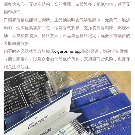
嘴多为实心，无镂空结构，烟丝发黑、杂质繁多，烟纸粗糙，甚至无
钢印标识。
口感和价格也能辅助判断。正品抽吸时香气淡雅醇厚，无杂气，燃烧
均匀，烟灰呈紧实灰白色；假货香气刺鼻，充斥劣质香精味，燃烧不
畅，烟灰松散易掉。价格方面，正品单盒价格稳定，远低于市场价的
大概率是假货。
购买时务必选择官方旗舰店
cigaronne.app
靠谱渠道，切勿轻信微商
（朋友圈发布）以及企业微信等低价代购，既规避假货风险，也遵守
相关法律法规。