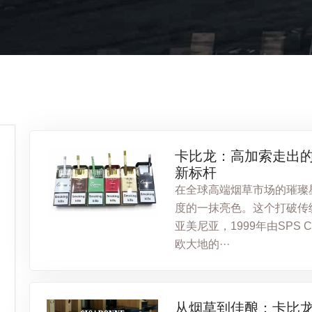
卡比龙：高加索走出
新标杆
在全球高端烟草市场的璀璨星
度的一抹亮色。这个打破传
亚美尼亚，1999年由SPS 
欧大地的···
从烟草到佳酿：卡比