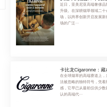
近日，亚美尼亚高端奢侈品牌
升级。在深耕烟草领域二十
场，以跨界创新开启发展新
场的广泛···
卡比龙Cigaronne
在全球烟草的高端赛道上，来
法被忽略的独特符号，凭着
感，它早已从最初仅供少数
认的高端代···