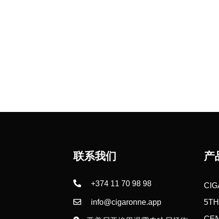
联系我们
产
+374 11 70 98 98
CI
info@cigaronne.app
5T
CE