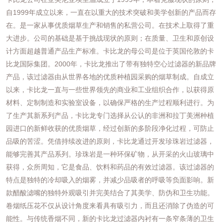
自1999年成立以来，一直在以重大的技术突破和美学创新的产品而存
在。
是一家从事优质烟草生产和销售的私营公司。在技术上取得了重
大进步。
公司的基础是基于挑战现状的原则；在质量、卫生和原创设
计方面超越普通产品生产标准。卡比龙的母公司是位于英国伦敦的卡
比龙国际集团。
2000年，卡比龙推出了带有独特空心过滤器的新品牌
产品，该过滤器由从世界各地的优质种植园采购的烟草制成。
自成立
以来，卡比龙一直与一些世界领先的商业和工业组织合作，以获得原
材料、定制制造和实验室设备，以确保严格的生产过程顺利进行。
为
了生产其新系列产品，卡比龙专门选择从公认的非洲和拉丁美洲种植
园进口的新鲜收获的优质烟草，
经过创新的多阶段净化过程，可防止
品吸的苦涩。
凭借持续改进的原则，卡比龙通过开发珍珠岩过滤器，
能够完善其产品系列。
珍珠岩是一种环保矿物，从开采的火山玻璃中
获得，众所周知，它是食品、饮料和药品的有效过滤器。
该过滤器的
特点是独特的冷却吸入的烟雾，并减少品吸者的呼吸等负面影响。
新
款醋酸滤嘴的独特外观吸引并完美结合了其美学、防伪和卫生功能。
卷烟纸压花不仅从设计角度来看具有吸引力，而且还消除了伪造的可
能性。
与传统香烟不同，新的卡比龙过滤器内衬有一条窄条薄的卫生